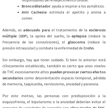
responsables del envejecimiento celular.
Broncodilatador
: ayuda a respirar a los asmáticos.
Anti Cachexia
: estimula el apetito y anima a
comer.
Además, es
adecuado para
el tratamiento de la
esclerosis
múltiple
(
SEP
), la apnea del sueño, la
epilepsia
(reduce la
frecuencia de las convulsiones), el
glaucoma
(reduce la
presión intraocular) y combate la enfermedad de
Crohn
.
Sin embargo, hay que tener cuidado. Si bien lo anterior está
clínicamente establecido, también es cierto que unos niveles
de THC excesivamente altos
pueden provocar ciertos efectos
secundarios
como desorientación espacio-temporal, pérdida
de memoria, taquicardia, nerviosismo, ansiedad y paranoia.
Por este motivo, las personas con predisposición a la
esquizofrenia, el bipolarismo o la ansiedad deberían evitar el
consumo de variedades de cannabis con
altos niveles de THC
,