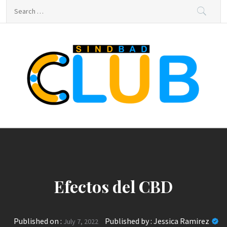
Skip
Search
to
for:
content
sindbad-club
sindbad-club
Efectos del CBD
Published on :
Published by :
Jessica Ramirez
July 7, 2022