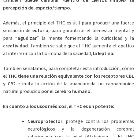
también
puede cambiar -dentro de ciertos límites- la
percepción del espacio/tiempo.
Además, el principio del THC es útil para producir una fuerte
sensación de
euforia
, para garantizar el bienestar mental y
para “
agudizar
” la mente fomentando la curiosidad y la
creatividad
. También se sabe que el THC aumenta el apetito
al interferir con la hormona de la saciedad,
la leptina.
También señalamos, para completar esta introducción, cómo
el THC tiene una relación equivalente con los receptores CB1
y CB2
e imita la acción de la anandamida, un cannabinoide
natural producido
por el cerebro humano.
En cuanto a los usos médicos, el THC es un potente:
Neuroprotector
: protege contra los problemas
neurológicos y la degeneración cerebral
relacionada con la edad (Alzheimer…) El THC