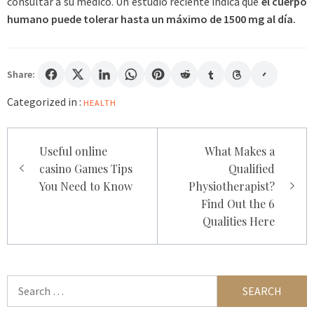
consultar a su médico. Un estudio reciente indica que
el cuerpo
humano puede tolerar hasta un máximo de 1500 mg al día.
Share:
Categorized in :
HEALTH
Post
Useful online
What Makes a
navigation
casino Games Tips
Qualified
You Need to Know
Physiotherapist?
Find Out the 6
Qualities Here
Search
for: